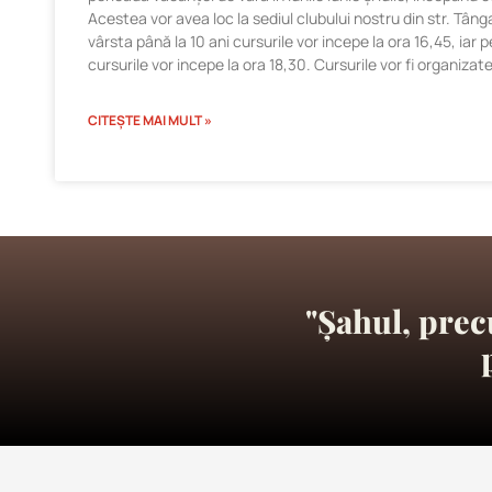
Acestea vor avea loc la sediul clubului nostru din str. Tânga
vârsta până la 10 ani cursurile vor incepe la ora 16,45, iar 
cursurile vor incepe la ora 18,30. Cursurile vor fi organizate
CITEȘTE MAI MULT »
"Șahul, prec