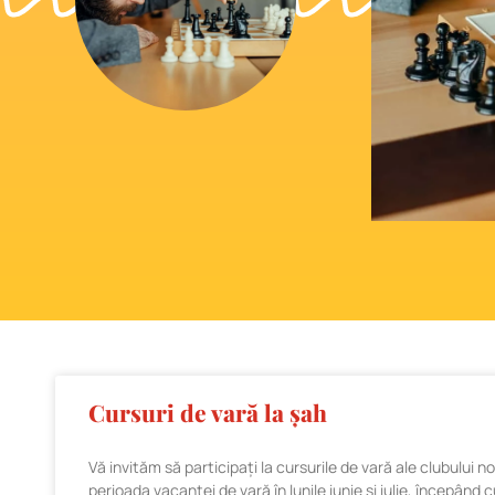
Cursuri de vară la șah
Vă invităm să participați la cursurile de vară ale clubului n
perioada vacanței de vară în lunile iunie și iulie, începând