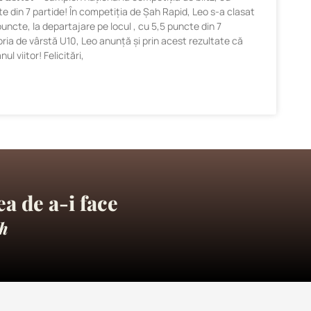
te din 7 partide! În competiția de Șah Rapid, Leo s-a clasat
 puncte, la departajare pe locul , cu 5,5 puncte din 7
oria de vârstă U10, Leo anunță și prin acest rezultate că
ul viitor! Felicitări,
a de a-i face
h