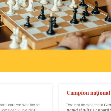
Campion național l
ostru, care vor avea loc pe
Rezultat de excepție la 𝘾𝙖𝙢𝙥𝙞𝙤𝙣
 cu data de 23 iunie 2026.
𝙍𝙖𝙥𝙞𝙙 𝙨𝙞 𝘽𝙡𝙞𝙩𝙯! 𝗟𝗲𝗼𝗻