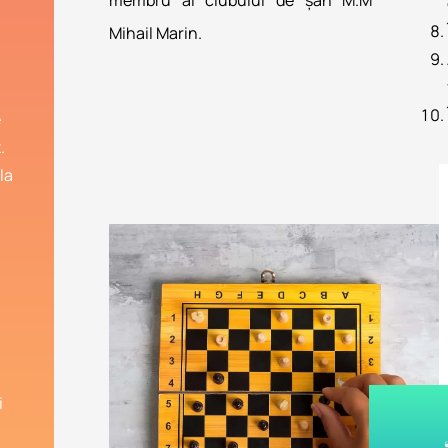
membru al clubului de șah M.M
Mihail Marin.
e
.
la
i