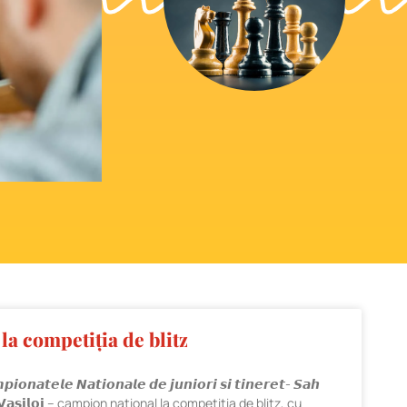
a competiția de blitz
𝙖𝙩𝙚𝙡𝙚 𝙉𝙖𝙩𝙞𝙤𝙣𝙖𝙡𝙚 𝙙𝙚 𝙟𝙪𝙣𝙞𝙤𝙧𝙞 𝙨𝙞 𝙩𝙞𝙣𝙚𝙧𝙚𝙩- 𝙎𝙖𝙝
𝗮𝗿𝗱 𝗩𝗮𝘀𝗶𝗹𝗼𝗶 – campion național la competiția de blitz, cu