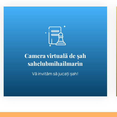
Camera virtuală de șah
sahclubmihailmarin
Vă invităm să jucați șah!