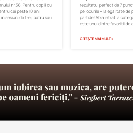
nului nr.38. Pentru copiii cu
rezultatul perfect de 7 punc
pentru cei peste 10 ani
pe locurile – la egalitate de
 in sesiuni de trei, patru sau
partide! Abia intrat la categ
este unul dintre favoriții de an
CITEȘTE MAI MULT »
um iubirea sau muzica, are putere
pe oameni fericiți." -
Siegbert Tarrasc