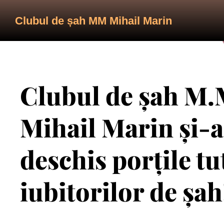
Clubul de șah MM Mihail Marin
Clubul de șah M.
Mihail Marin și-a
deschis porțile t
iubitorilor de șah