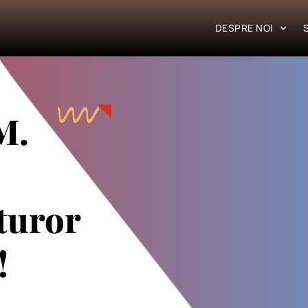
DESPRE NOI
M.
uturor
!