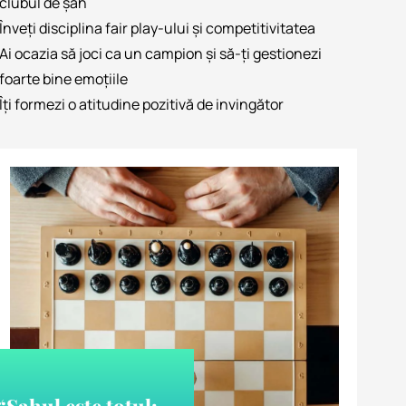
clubul de șah
Înveți disciplina fair play-ului și competitivitatea
Ai ocazia să joci ca un campion și să-ți gestionezi
foarte bine emoțiile
Îți formezi o atitudine pozitivă de invingător
“Şahul este totul: