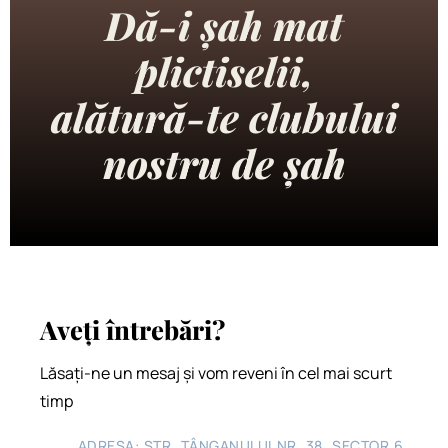
Dă-i șah mat
plictiselii,
alătură-te clubului
nostru de șah
Aveți întrebări?
Lăsați-ne un mesaj și vom reveni în cel mai scurt
timp
ADRESA: STR. TÂNGANULUI NR. 38, SECTOR 6,