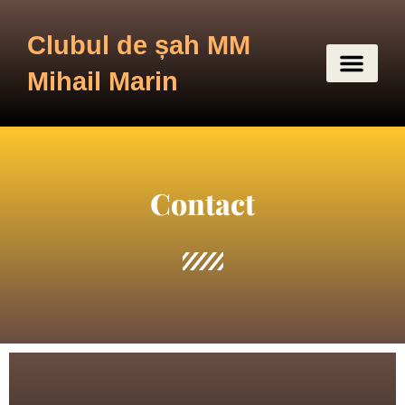
Clubul de șah MM
Mihail Marin
Contact