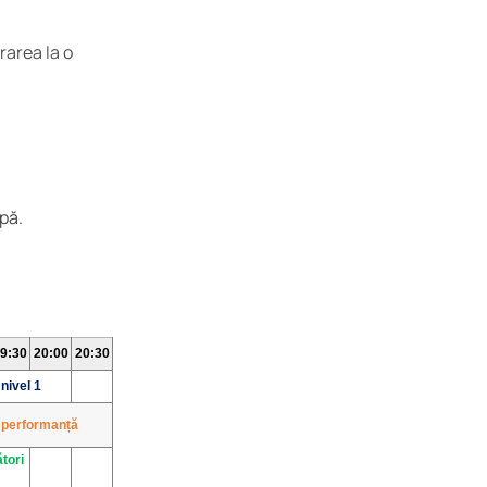
rarea la o
pă.
9:30
20:00
20:30
 nivel 1
 performanță
ători