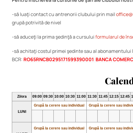
Pentru înscrierea la cursurile de şah ale clubului nost
-să luaţi contact cu antrenorii clubului prin mail
office@
grupă potrivită de nivel
-să aduceţi la prima şedinţă a cursului
formularul de îns
-să achitaţi costul primei şedinte sau al abonamentului 
BCR:
RO65RNCB0295171599390001 BANCA COMERC
Calen
Zi/ora
09:00
09:30
10:00
10:30
11:00
11:30
11:45
12:15
12:45
Grupă la cerere sau individual
Grupă la cerere sau indivi
LUNI
Grupă la cerere sau individual
Grupă la cerere sau indivi