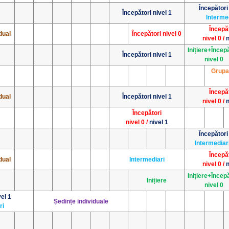
Începători
Începători nivel 1
Interme
Începă
dual
Începători nivel 0
nivel 0 /
n
Inițiere+Încep
Începători nivel 1
nivel 0
Grupa
Începă
dual
Începători nivel 1
nivel 0 /
n
Începători
nivel 0 /
nivel 1
Începători
Intermediar
Începă
dual
Intermediari
nivel 0 /
n
Inițiere+Încep
Inițiere
nivel 0
el 1
Ședințe individuale
ri