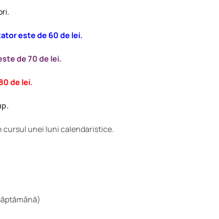
ri.
tator este de 60 de lei.
este de 70 de lei.
80 de lei.
up.
 cursul unei luni calendaristice.
 săptămână)