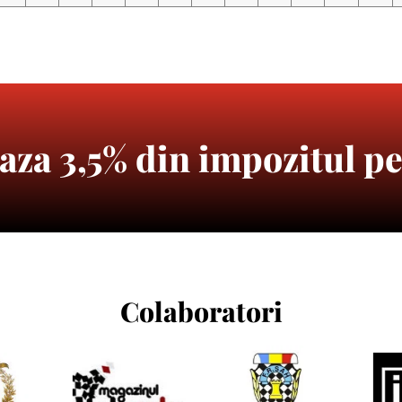
za 3,5% din impozitul pe
Colaboratori