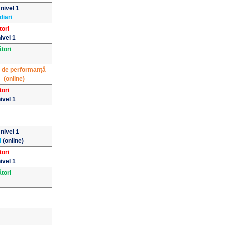
 nivel 1
diari
tori
ivel 1
ători
 de performanță
(online)
tori
ivel 1
 nivel 1
i
(online)
tori
ivel 1
ători