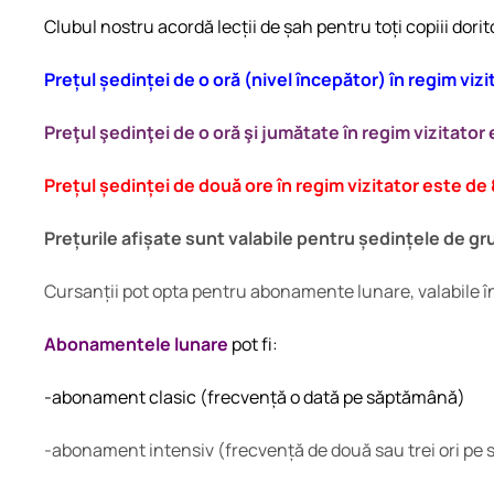
Clubul nostru acordă lecții de șah pentru toți copiii dorito
Prețul ședinței de o oră (nivel începător) în regim vizi
Preţul şedinţei de o oră şi jumătate în regim vizitator 
Prețul ședinței de două ore în regim vizitator este de 
Prețurile afișate sunt valabile pentru ședințele de gr
Cursanții pot opta pentru abonamente lunare, valabile în
Abonamentele lunare
pot fi:
-abonament clasic (frecvență o dată pe săptămână)
-abonament intensiv (frecvență de două sau trei ori pe