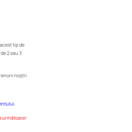
acest tip de
 de 2 sau 3
enorii noștri.
entului.
na următoare!