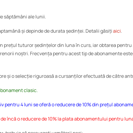
 săptămâni ale lunii.
ptamână și depinde de durata ședinței. Detalii găsiți
aici
.
rețul tuturor ședințelor din luna în curs, iar obtarea pentru 
renorii noștri. Frecvența pentru acest tip de abonamente este
e și o selecție riguroasă a cursanților efectuată de către antr
 abonament clasic.
iv pentru 4 luni se oferă o reducere de 10% din prețul abonam
i de încă o reducere de 10% la plata abonamentului pentru lu