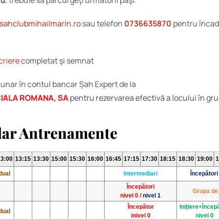
ru
, trebuie să parcurgeţi următorii paşi:
sahclubmihailmarin.ro
sau telefon
0736635870
pentru încad
criere
completat şi semnat
lunar în contul bancar Șah Expert de la
IALA ROMANA, SA
pentru rezervarea efectivă a locului în gru
dar Antrenamente
13:00
13:15
13:30
15:00
15:30
16:00
16:45
17:15
17:30
18:15
18:30
19:00
1
dual
Intermediari
Începători
Începători
Grupa de
nivel 0 /
nivel 1
Începător
Inițiere+Încep
dual
inivel 0
nivel 0