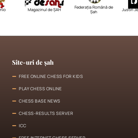
Federația Română de
Magazinul de ȘAH
Justin Jenk
Șah
Site-uri de șah
FREE ONLINE CHESS FOR KIDS
PLAY CHESS ONLINE
CHESS BASE NEWS
CHESS-RESULTS SERVER
ICC
FREE INTERNET CHESS SERVER