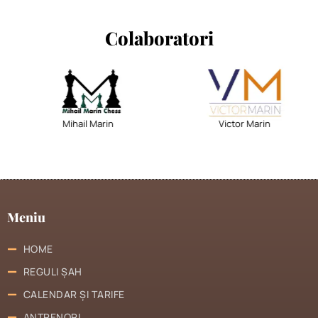
Colaboratori
Mihail Marin
Victor Marin
Meniu
HOME
REGULI ȘAH
CALENDAR ȘI TARIFE
ANTRENORI