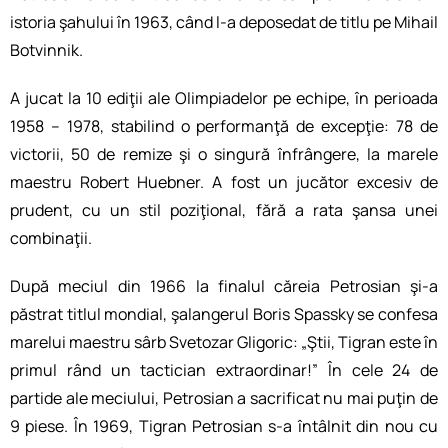
istoria şahului în 1963, când l-a deposedat de titlu pe Mihail
Botvinnik.
A jucat la 10 ediţii ale Olimpiadelor pe echipe, în perioada
1958 – 1978, stabilind o performanţă de excepţie: 78 de
victorii, 50 de remize şi o singură înfrângere, la marele
maestru Robert Huebner. A fost un jucător excesiv de
prudent, cu un stil poziţional, fără a rata şansa unei
combinaţii.
După meciul din 1966 la finalul căreia Petrosian şi-a
păstrat titlul mondial, şalangerul Boris Spassky se confesa
marelui maestru sârb Svetozar Gligoric: „Ştii, Tigran este în
primul rând un tactician extraordinar!” În cele 24 de
partide ale meciului, Petrosian a sacrificat nu mai puţin de
9 piese. În 1969, Tigran Petrosian s-a întâlnit din nou cu