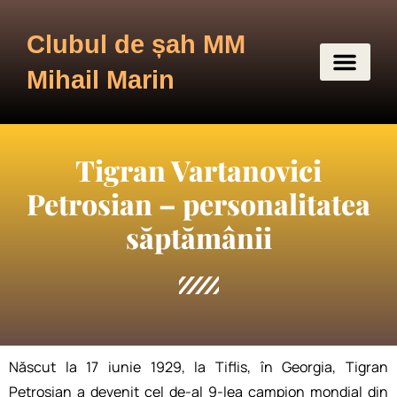
Clubul de șah MM
Mihail Marin
Tigran Vartanovici
Petrosian – personalitatea
săptămânii
Născut la 17 iunie 1929, la Tiflis, în Georgia, Tigran
Petrosian a devenit cel de-al 9-lea campion mondial din