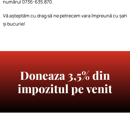
numărul 0736-635.870.
Vă așteptăm cu drag să ne petrecem vara împreună cu șah
și bucurie!
Doneaza 3,5% din
impozitul pe venit