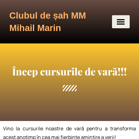
Clubul de șah MM
Mihail Marin
Încep cursurile de vară!!!
Vino la cursurile noastre de vară pentru a transforma
acest anotimp în cea mai fierbinte amintire a verii!