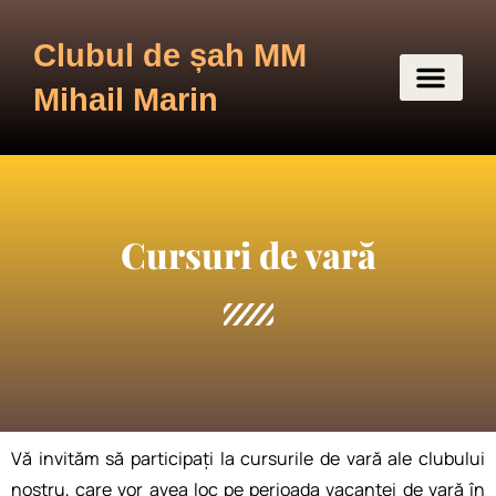
Clubul de șah MM
Mihail Marin
Cursuri de vară
Vă invităm să participați la cursurile de vară ale clubului
nostru, care vor avea loc pe perioada vacanței de vară în