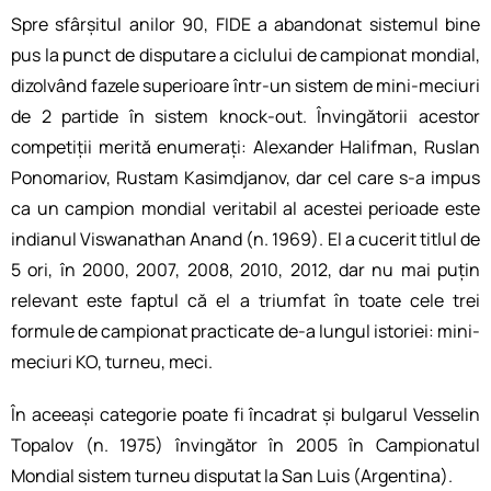
Spre sfârșitul anilor 90, FIDE a abandonat sistemul bine
pus la punct de disputare a ciclului de campionat mondial,
dizolvând fazele superioare într-un sistem de mini-meciuri
de 2 partide în sistem knock-out. Învingătorii acestor
competiții merită enumerați: Alexander Halifman, Ruslan
Ponomariov, Rustam Kasimdjanov, dar cel care s-a impus
ca un campion mondial veritabil al acestei perioade este
indianul Viswanathan Anand (n. 1969). El a cucerit titlul de
5 ori, în 2000, 2007, 2008, 2010, 2012, dar nu mai puțin
relevant este faptul că el a triumfat în toate cele trei
formule de campionat practicate de-a lungul istoriei: mini-
meciuri KO, turneu, meci.
În aceeași categorie poate fi încadrat și bulgarul Vesselin
Topalov (n. 1975) învingător în 2005 în Campionatul
Mondial sistem turneu disputat la San Luis (Argentina).