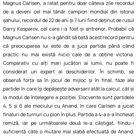
Magnus Carlsen, a ratat pentru doar câteva zile recordul
de a deveni cel mai tânăr campion mondial din istoria
șahului, recordul de 22 de ani și 7 luni fiind deținut de rusul
Garry Kasparov, cel care i-a fost și antrenor. Probabil că
Magnus Carlsen nu s-a gândit să bată acest record pentru
că preocuparea lui este de a juca partida până când
practic nu mai există nicio cale de a obține victoria.
Comparativ cu alți mari jucători ai lumii, nu poate fi
considerat un expert al deschiderilor. În schimb, se
observă forța sa în jocul de mijloc și în final, faze ale
partidei în care își depășește adversarii atât la calcul, cât și
la modul de înțelegere a poziției. Elocvente sunt partidele
4, 5 și 6 ale meciului cu Anand, în care Carlsen a jucat
finaluri de turnuri cu pion în plus. Partida a 4-a s-a încheiat
remiză, iar pe următoarele două le-a câștigat, fiindu-i
suficientă câte o mutare mai slabă efectuată de Anand.