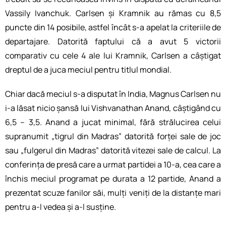
Vassily Ivanchuk. Carlsen și Kramnik au rămas cu 8,5
puncte din 14 posibile, astfel încât s-a apelat la criteriile de
departajare. Datorită faptului că a avut 5 victorii
comparativ cu cele 4 ale lui Kramnik, Carlsen a câștigat
dreptul de a juca meciul pentru titlul mondial.
Chiar dacă meciul s-a disputat în India, Magnus Carlsen nu
i-a lăsat nicio șansă lui Vishvanathan Anand, câștigând cu
6,5 – 3,5. Anand a jucat minimal, fără strălucirea celui
supranumit „tigrul din Madras” datorită forței sale de joc
sau „fulgerul din Madras” datorită vitezei sale de calcul. La
conferința de presă care a urmat partidei a 10-a, cea care a
închis meciul programat pe durata a 12 partide, Anand a
prezentat scuze fanilor săi, mulți veniți de la distanțe mari
pentru a-l vedea și a-l susține.