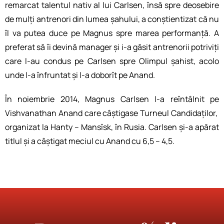
remarcat talentul nativ al lui Carlsen, însă spre deosebire
de mulți antrenori din lumea șahului, a conștientizat că nu
îl va putea duce pe Magnus spre marea performanță. A
preferat să îi devină manager și i-a găsit antrenorii potriviți
care l-au condus pe Carlsen spre Olimpul șahist, acolo
unde l-a înfruntat și l-a doborît pe Anand.
În noiembrie 2014, Magnus Carlsen l-a reîntâlnit pe
Vishvanathan Anand care câștigase Turneul Candidaților,
organizat la Hanty – Mansîsk, în Rusia. Carlsen și-a apărat
titlul și a câștigat meciul cu Anand cu 6,5 – 4,5.