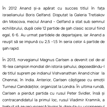
În 2012 Anand și-a apărat cu succes titlul în fața
israelianului Boris Gelfand. Disputat la Galeria Tretiakov
din Moscova, meciul Anand – Gelfand a stat sub semnul
echilibrului, după cele 12 partide de şah clasic scorul fiind
egal, 6-6. Au urmat partidele de departajare, iar Anand a
reuşit să se impună cu 2,5 –1,5 în seria celor 4 partide de
şah rapid.
În 2013, norvegianul Magnus Carlsen a devenit cel de-al
16-lea campion mondial din istoria șahului, deposedându-l
de titlul suprem pe indianul Vishvanathan Anand chiar la
Chennai, în India. Anterior, Carlsen câștigase cu emoții
Turneul Candidaților, organizat la Londra. În ultima rundă,
Carlsen a pierdut partida cu rusul Peter Svidler, însă și
contracandidatul la primul loc, rusul Vladimir Kramnik, a
trebuit să se recunoască învins în disputa cu ucraineanul