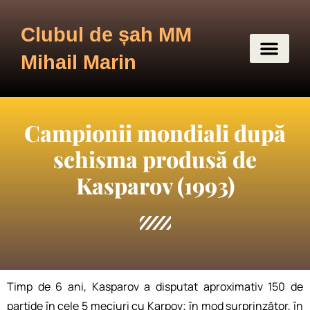
Clubul de șah MM
Mihail Marin
Campionii mondiali după
schisma produsă de
Kasparov (1993)
Timp de 6 ani, Kasparov a disputat aproximativ 150 de
partide în cele 5 meciuri cu Karpov; în mod surprinzător, în