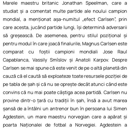
Marele maestru britanic Jonathan Speelman, care a
studiat și a comentat multe partide ale noului campion
mondial, a menționat așa-numitul „efect Carlsen”, prin
care acesta, jucând partide lungi, își determină adversarii
să greșească. De asemenea, pentru stilul pozițional și
pentru modul în care joacă finalurile, Magnus Carlsen este
comparat cu foștii campioni mondiali Jose Raul
Capablanca, Vassily Smîslov și Anatoli Karpov. Despre
Carlsen se mai spune că este venit de pe o altă planetă din
cauză că el caută să exploateze toate resursele poziției de
pe tabla de șah și că nu se oprește decât atunci când este
convins că nu mai poate câștiga acea partidă. Carlsen nu
provine dintr-o țară cu tradiții în șah, însă a avut marea
șansă de a întâlni un antrenor bun în persoana lui Simen
Agdestein, un mare maestru norvegian care a apărat și
poarta Naționalei de fotbal a Norvegiei. Agdestein a